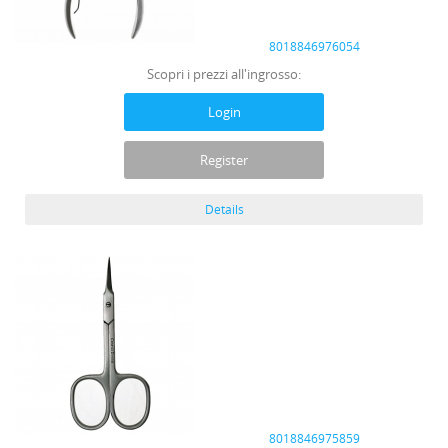
8018846976054
Scopri i prezzi all'ingrosso:
Login
Register
Details
8018846975859