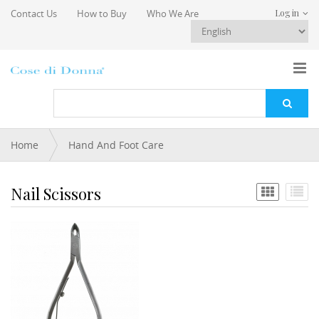
Skip to main content
Contact Us
How to Buy
Who We Are
Log in
You are here
Home
Hand And Foot Care
Nail Scissors