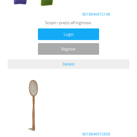
8018846972148
Scopri i prezzi all'ingrosso:
Login
Register
Details
8018846972858