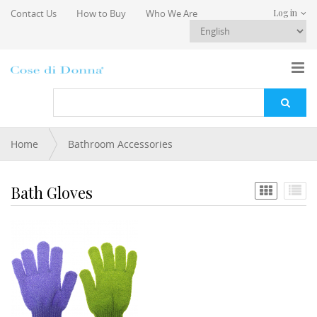
Skip to main content
Contact Us
How to Buy
Who We Are
Log in
You are here
Home
Bathroom Accessories
Bath Gloves