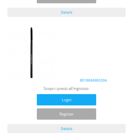
Details
8018846983304
Scopri i prezzi all'ingrosso:
Login
Register
Details