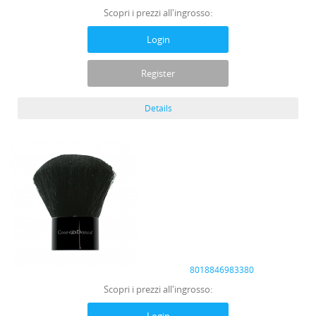
Scopri i prezzi all'ingrosso:
Login
Register
Details
8018846983380
Scopri i prezzi all'ingrosso: