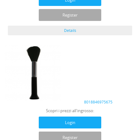
Login
Register
Details
8018846975675
Scopri i prezzi all'ingrosso:
Login
Register