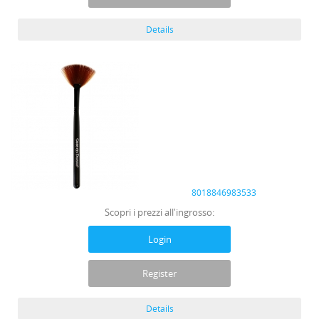
Details
8018846983533
Scopri i prezzi all'ingrosso:
Login
Register
Details