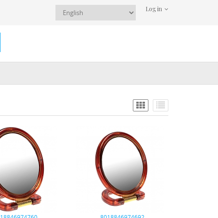
Log in
018846974760
8018846974692