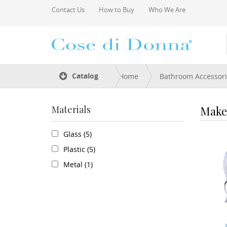
Skip to main content
Contact Us
How to Buy
Who We Are
You are here
Catalog
Home
Bathroom Accessor
Materials
Make
Apply Glass filter
Glass (5)
Apply Glass filter
Apply Plastic filter
Plastic (5)
Apply Plastic filter
Apply Metal filter
Metal (1)
Apply Metal filter