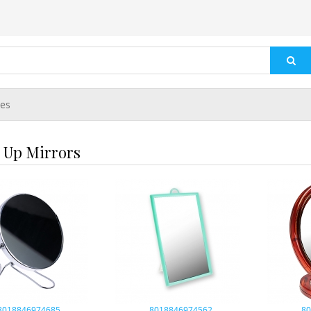
ies
 Up Mirrors
8018846974685
8018846974562
8