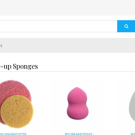
es
-up Sponges
8018846974579
8018846975033
8