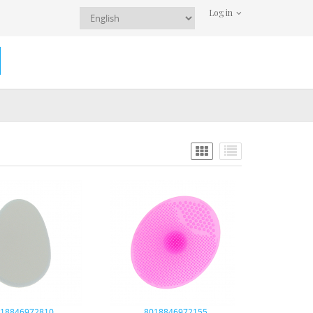
Log in
018846972810
8018846972155