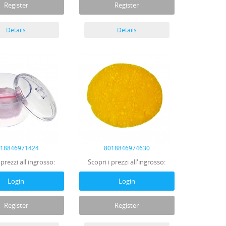
Register
Register
Details
Details
018846971424
8018846974630
 prezzi all'ingrosso:
Scopri i prezzi all'ingrosso:
Login
Login
Register
Register