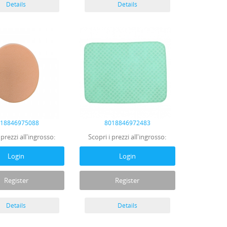
Details
Details
018846975088
8018846972483
 prezzi all'ingrosso:
Scopri i prezzi all'ingrosso:
Login
Login
Register
Register
Details
Details