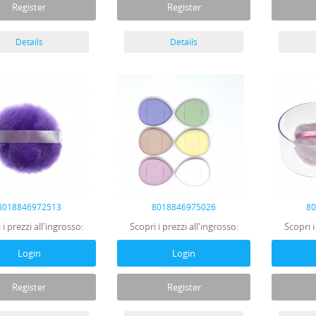
Register
Register
Details
Details
8018846972513
8018846975026
8
 i prezzi all'ingrosso:
Scopri i prezzi all'ingrosso:
Scopri i
Login
Login
Register
Register