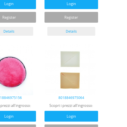
Login
Login
Register
Register
Details
Details
018846975156
8018846975064
 prezzi all'ingrosso:
Scopri i prezzi all'ingrosso:
Login
Login