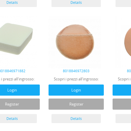
Details
Details
8018846971882
8018846972803
8
 i prezzi all'ingrosso:
Scopri i prezzi all'ingrosso:
Scopri i
Login
Login
Register
Register
Details
Details