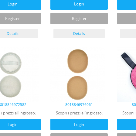
Login
Login
Register
Register
Details
Details
8018846972582
8018846976061
8
 i prezzi all'ingrosso:
Scopri i prezzi all'ingrosso:
Scopri i
Login
Login