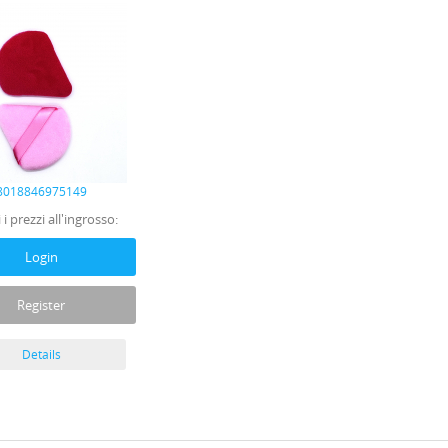
8018846975149
 i prezzi all'ingrosso:
Login
Register
Details