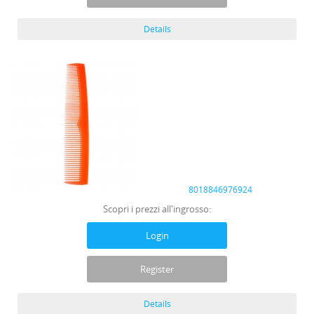
Details
8018846976924
Scopri i prezzi all'ingrosso:
Login
Register
Details