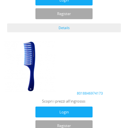
Login
Register
Details
8018846974173
Scopri i prezzi all'ingrosso:
Login
Register