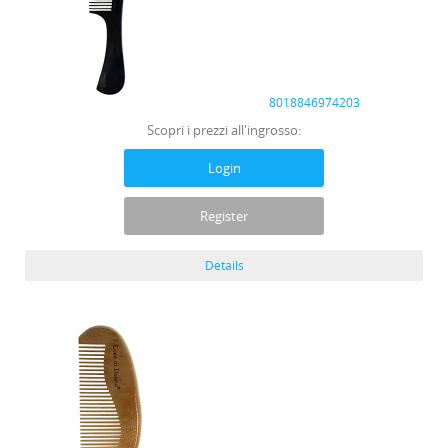
8018846974203
Scopri i prezzi all'ingrosso:
Login
Register
Details