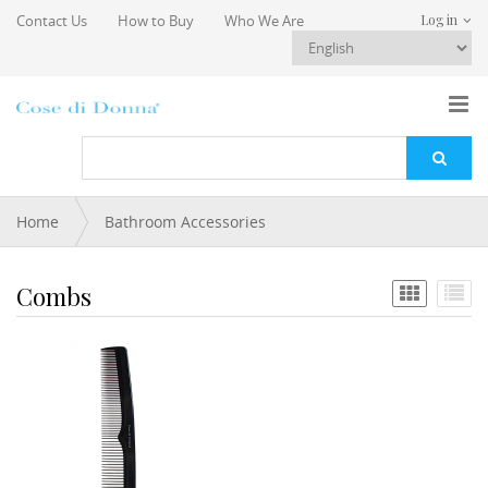
Skip to main content
Contact Us
How to Buy
Who We Are
Log in
You are here
Home
Bathroom Accessories
Combs