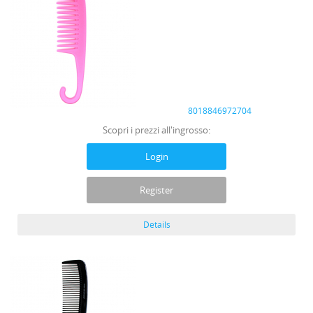
8018846972704
Scopri i prezzi all'ingrosso:
Login
Register
Details