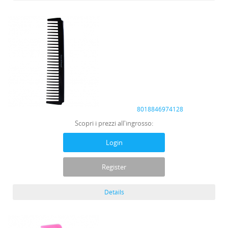
8018846974128
Scopri i prezzi all'ingrosso:
Login
Register
Details