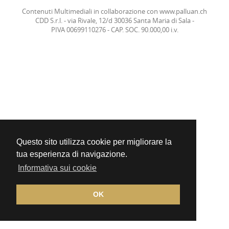
Contenuti Multimediali in collaborazione con
www.palluan.ch
CDD S.r.l. - via Rivale, 12/d 30036 Santa Maria di Sala -
PIVA 00699110276 - CAP. SOC. 90.000,00 i.v.
Questo sito utilizza cookie per migliorare la
tua esperienza di navigazione.
Informativa sui cookie
OK