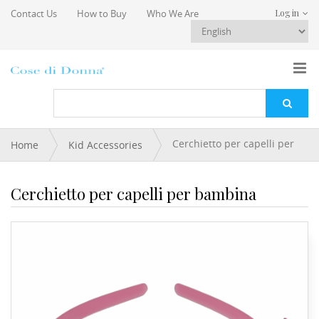
Skip to main content
Contact Us
How to Buy
Who We Are
Log in
You are here
Cerchietto per capelli per
Home
Kid Accessories
bambina
Cerchietto per capelli per bambina